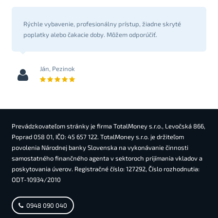
Rýchle vybavenie, profesionálny prístup, žiadne skryté
poplatky alebo čakacie doby. Môžem odporúčiť.
Ján, Pezinok
Prevádzkovateľom stránky je firma TotalMoney s.r.o., Levočská 866,
Poprad 058 01, IČO: 45 657 122. TotalMoney s.r.o. je držiteľom
povolenia Národnej banky Slovenska na vykonávanie činnosti
samostatného finančného agenta v sektoroch prijímania vkladov a
poskytovania úverov. Registračné číslo: 127292, Číslo rozhodnutia:
ODT-10934/2010
0948 090 040