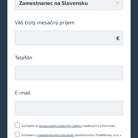
Váš čistý mesačný príjem
€
Telefón
E-mail
Súhlasím so
spracúvaním osobných údajov
uvedených vo formulári.
Súhlasím s
marketingovým oslovením
spoločnosťou TotalMoney, s.r.o. v