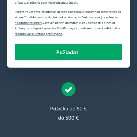
prípade, ak ešte nie som klientom spoločnosti.
Beriem na vedomie, že odoslaním tejto žiadosti a jej následnou akceptáciou zo
strany TotalMoney s.r.o. dochádza k uzatvoreniu
Zmluvy o analýze splnenia
hodnotiacich kritérií
. Zároveň beriem na vedomie, že v súvislosti s plnením
Zmluvy o spolupráci vykonáva TotalMoney s.r.o.
automatizované individuálne
rozhodovanie, vrátane profilovania
.
Požiadať
Pôžička od 50 €
do 500 €